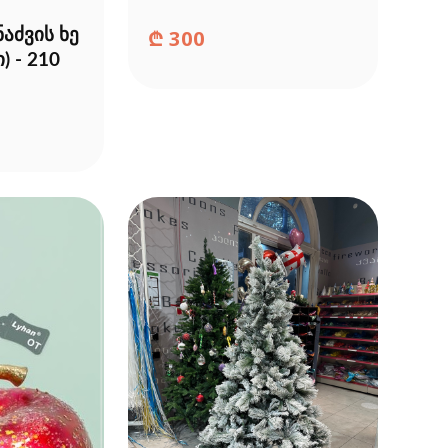
₾
300
აძვის ხე
 - 210