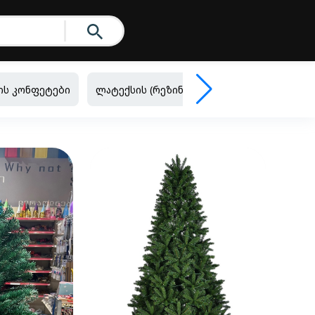
ის კონფეტები
ლატექსის (რეზინის) ბუშტები
ფოლგირ