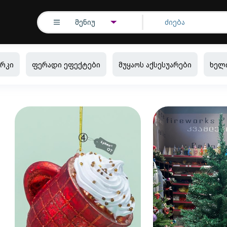
მენიუ
რკი
ფერადი ეფექტები
მუყაოს აქსესუარები
ხელ