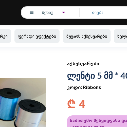
მენიუ
რკი
ფერადი ეფექტები
მუყაოს აქსესუარები
ხელ
ᲐᲥᲡᲔᲡᲣᲐᲠᲔᲑᲘ
ლენტი 5 მმ * 4
კოდი:
Ribbons
₾
4
საბითუმო შესყიდვასა დ