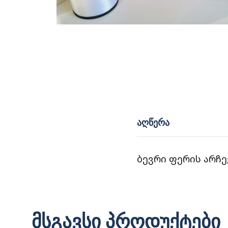
ᲐᲦᲬᲔᲠᲐ
ბევრი ფერის არჩევა
მსგავსი პროდუქტები