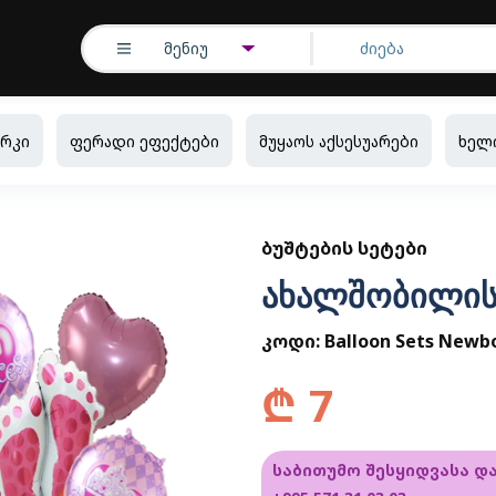
მენიუ
რკი
ფერადი ეფექტები
მუყაოს აქსესუარები
ხელ
ᲑᲣᲨᲢᲔᲑᲘᲡ ᲡᲔᲢᲔᲑᲘ
ახალშობილის ბ
კოდი:
Balloon Sets Newb
₾
7
საბითუმო შესყიდვასა დ