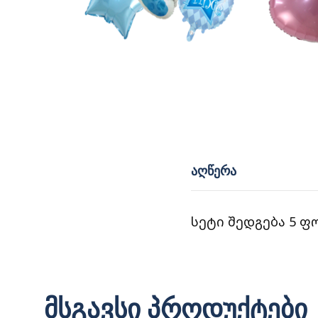
ᲐᲦᲬᲔᲠᲐ
სეტი შედგება 5 ფ
მსგავსი პროდუქტები