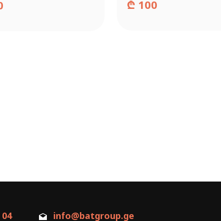
₾
100
0
 04
info@batgroup.ge