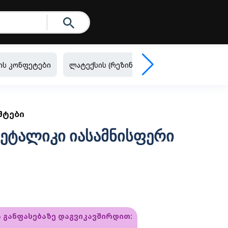
ის კონფეტები
ლატექსის (რეზინის) ბუშტები
ფოლგირ
ᲨᲢᲔᲑᲘ
- მეტალიკი იასამნისფერი
ა განფასებაზე დაგვიკავშირდით: