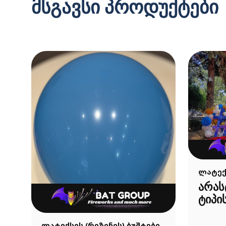
მსგავსი პროდუქტები
ლატექს
არა
ტიპი
ლატექსის (რეზინის) ბუშტები