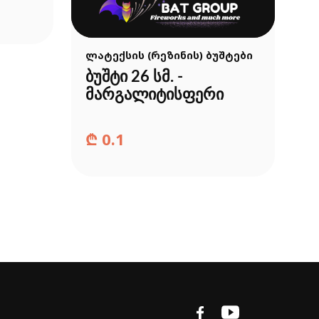
ლ
ლატექსის (რეზინის) ბუშტები
ბ
ბუშტი 26 სმ. -
რ
მარგალიტისფერი
₾
0.1