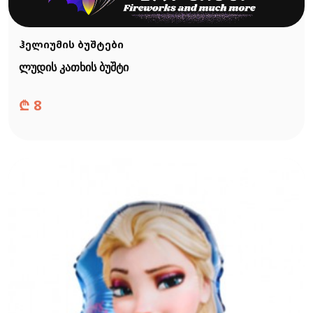
ჰელიუმის ბუშტები
ლუდის კათხის ბუშტი
₾
8